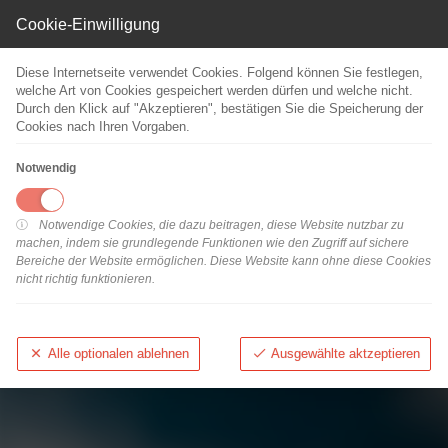
Cookie-Einwilligung
Diese Internetseite verwendet Cookies. Folgend können Sie festlegen,
de
|
en
welche Art von Cookies gespeichert werden dürfen und welche nicht.
Durch den Klick auf "Akzeptieren", bestätigen Sie die Speicherung der
Cookies nach Ihren Vorgaben.
Die Registrierung ist nur für Securepoint Kunden möglich.
Notwendig
Notwendige Cookies, die dazu beitragen, diese Website nutzbar zu
Zurück
machen, indem sie grundlegende Funktionen wie den Zugriff auf sichere
Bereiche der Website ermöglichen. Diese Website kann ohne diese Cookies
nicht richtig funktionieren.
Zum Login
© Securepoint GmbH •
Impressum
|
AGB
|
Datenschutz
Alle optionalen ablehnen
Ausgewählte aktzeptieren